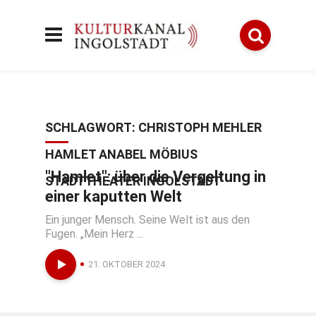
SCHLAGWORT:
CHRISTOPH MEHLER
HAMLET ANABEL MÖBIUS
"Hamlet": über die Vergeltung in
STADTTHEATER INGOLSTADT
einer kaputten Welt
Ein junger Mensch. Seine Welt ist aus den
Fugen. „Mein Herz ...
21. OKTOBER 2024