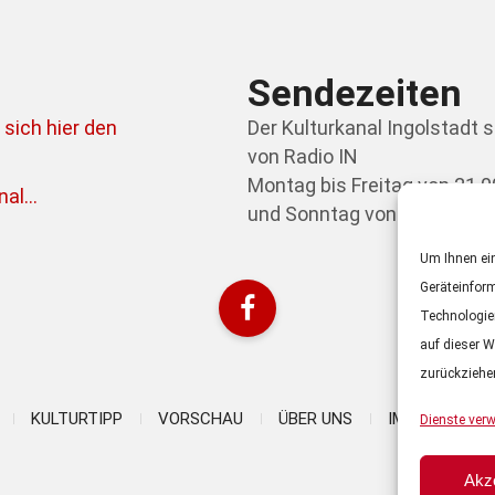
Sendezeiten
 sich hier den
Der Kulturkanal Ingolstadt 
von Radio IN
Montag bis Freitag von 21.0
al...
und Sonntag von 09.00 bis 0
Um Ihnen ein
Geräteinfor
Technologie
auf dieser W
zurückziehe
KULTURTIPP
VORSCHAU
ÜBER UNS
IMPRESSUM
Dienste verw
Akz